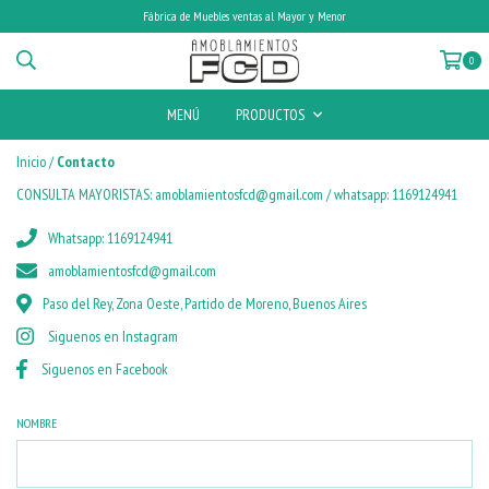
Fábrica de Muebles ventas al Mayor y Menor
0
MENÚ
PRODUCTOS
Inicio
/
Contacto
CONSULTA MAYORISTAS:
amoblamientosfcd@gmail.com
/ whatsapp: 1169124941
Whatsapp: 1169124941
amoblamientosfcd@gmail.com
Paso del Rey, Zona Oeste, Partido de Moreno, Buenos Aires
Siguenos en Instagram
Siguenos en Facebook
NOMBRE